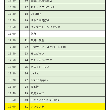
16:10
16
田邊ハム川俣支店
16:20
17
ドス・ミエルコレス
16:30
18
Qoyllur
16:40
19
リトラル同好会
16:50
20
リャマモト・ソリタリオ
17:00
休憩
17:20
21
西川と朝倉
17:30
22
上智大学フォルクローレ楽団
17:40
23
せこびっつ
17:50
24
ロス・ガラパゴス
18:00
25
ソニャドーレス
18:10
26
La Paz
18:20
27
Grupo Ippeki
18:30
28
青と碧
18:40
29
即席スープ
18:50
30
El Viaje de la música
19:00
31
ホシモンテ