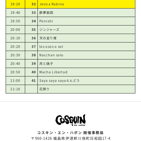
19:20
32
Jesica Rubino
19:40
33
酔夢楽団
19:50
34
Ponishi
20:00
35
ジンジャーズ
20:10
36
天の足り夜
20:20
37
los osos o sol
20:30
38
Nacchan solo
20:40
39
月と硝子
20:50
40
Mucha Libertad
21:00
41
Saya saya sayaえんどう
21:10
花祭り
コスキン・エン・ハポン 開催事務局
〒960-1426 福島県伊達郡川俣町日和田17-4