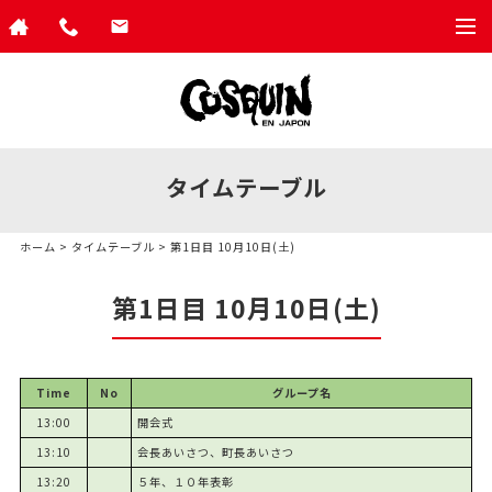
togg
navi
タイムテーブル
ホーム
>
タイムテーブル
> 第1日目 10月10日(土)
第1日目 10月10日(土)
Time
No
グループ名
13:00
開会式
13:10
会長あいさつ、町長あいさつ
13:20
５年、１０年表彰