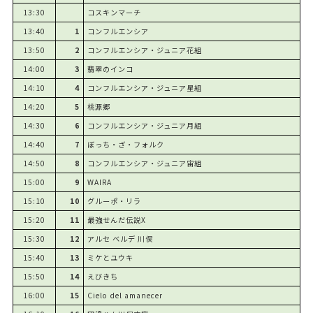
13:30
コスキンマーチ
13:40
1
コンフルエンシア
13:50
2
コンフルエンシア・ジュニア花組
14:00
3
翡翠のインコ
14:10
4
コンフルエンシア・ジュニア星組
14:20
5
桃源郷
14:30
6
コンフルエンシア・ジュニア月組
14:40
7
ぼっち・ざ・フォルク
14:50
8
コンフルエンシア・ジュニア宙組
15:00
9
WAIRA
15:10
10
グルーポ・リラ
15:20
11
最強せんだ伝説X
15:30
12
アルセ ベルデ 川俣
15:40
13
ミケとユウキ
15:50
14
えびきち
16:00
15
Cielo del amanecer