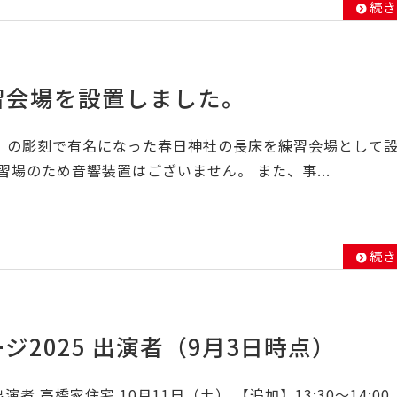
続き
習会場を設置しました。
）の彫刻で有名になった春日神社の長床を練習会場として
習場のため音響装置はございません。 また、事...
続き
ジ2025 出演者（9月3日時点）
出演者 高橋家住宅 10月11日（土） 【追加】13:30～14:00