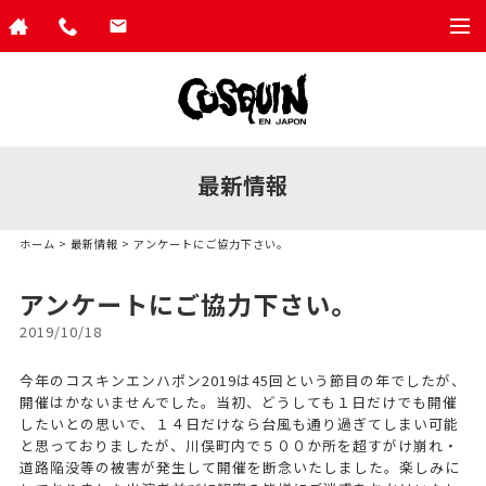
togg
navi
最新情報
ホーム
>
最新情報
> アンケートにご協力下さい。
アンケートにご協力下さい。
2019/10/18
今年のコスキンエンハポン2019は45回という節目の年でしたが、
開催はかないませんでした。当初、どうしても１日だけでも開催
したいとの思いで、１４日だけなら台風も通り過ぎてしまい可能
と思っておりましたが、川俣町内で５００か所を超すがけ崩れ・
道路陥没等の被害が発生して開催を断念いたしました。楽しみに