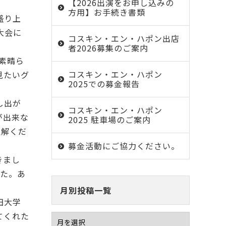
【2026出演をお申し込みの
方用】お手続き書類
盛り上
大会に
コスキン・エン・ハポン出店
者2026募集のご案内
は素晴ら
コスキン・エン・ハポン
見たいグ
2025での募金報告
し出が
コスキン・エン・ハポン
が出来な
2025 駐車場のご案内
理解くだ
募金活動にご協力ください。
きまし
した。あ
月別投稿一覧
田大学
てくれた