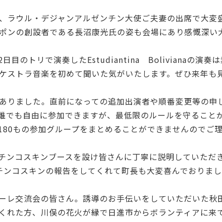
、ラウル・デジャンアルゼンチン大使ご夫妻の出席で大変
ポンの創設者である長沼康光氏の姿も会場にあり感慨深い
トリで演奏したEstudiantina Bolivianaの演奏
ケストラ音楽を初めて聞いた気がいたします。ぜひ来年も
ありました。直前になっての追加出演者や順番変更等の申
誰でも自由に参加できますが、最低限のルールを守ること
180もの参加グループをまとめることができませんのでご
ンチンコスキンブースを設け皆さんに丁寧に説明していただ
チンコスキンの報告をしてくれて町長も大変喜んでおりま
ーレ交流会の皆さん。誘導のお手伝いをしていただいた秋
くれた方、川俣の花火が縁で日進市からボランティアに来