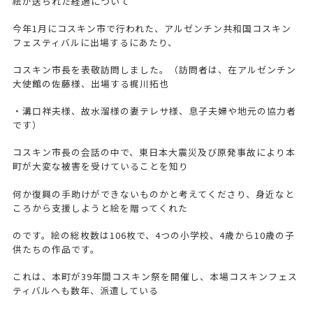
絵が送られた経過について
今年1月にコスキン市で行われた、アルゼンチン共和国コスキン
フェスティバルに出場するにあたり、
コスキン市長を表敬訪問しました。（訪問者は、在アルゼンチン
大使館の佐藤様、出場する梶川拓也
・溝口祥夫様、故水溜様の妻テレサ様、息子夫婦や地元の協力者
です）
コスキン市長の会話の中で、東日本大震災及び原発事故により本
町が大変な被害を受けていることを知り
何か復興の手助けができないものかと考えてくださり、身近なと
ころから支援しようと絵を贈ってくれた
のです。絵の総枚数は106枚で、4つの小学校、4歳から10歳の子
供たちの作品です。
これは、本町が39年間コスキン祭を開催し、本場コスキンフェス
ティバルへも数年、派遣している