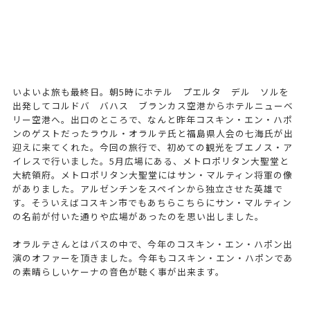
いよいよ旅も最終日。朝5時にホテル プエルタ デル ソルを
出発してコルドバ バハス ブランカス空港からホテルニューベ
リー空港へ。出口のところで、なんと昨年コスキン・エン・ハポ
ンのゲストだったラウル・オラルテ氏と福島県人会の七海氏が出
迎えに来てくれた。今回の旅行で、初めての観光をブエノス・ア
イレスで行いました。5月広場にある、メトロポリタン大聖堂と
大統領府。メトロポリタン大聖堂にはサン・マルティン将軍の像
がありました。アルゼンチンをスペインから独立させた英雄で
す。そういえばコスキン市でもあちらこちらにサン・マルティン
の名前が付いた通りや広場があったのを思い出しました。
オラルテさんとはバスの中で、今年のコスキン・エン・ハポン出
演のオファーを頂きました。今年もコスキン・エン・ハポンであ
の素晴らしいケーナの音色が聴く事が出来ます。